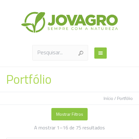
Portfólio
Início
/ Portfólio
Mostrar Filtros
Ordenado
A mostrar 1–16 de 75 resultados
por