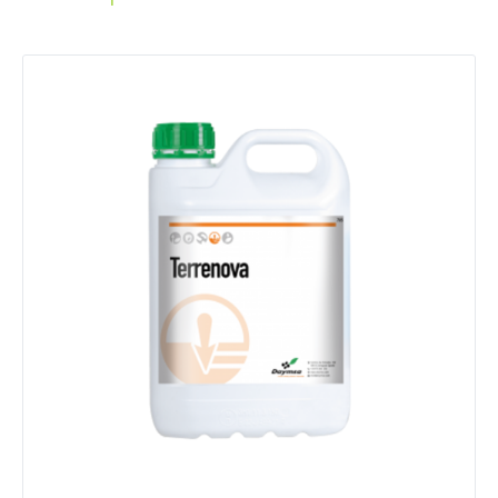
1L, 5L
Packaging
Concentrated
Formulation
solution (SL)
Foliar
Aplicação
nº1272/2008
Autorização de Comércio
Paralelo
Citrus
Culturas