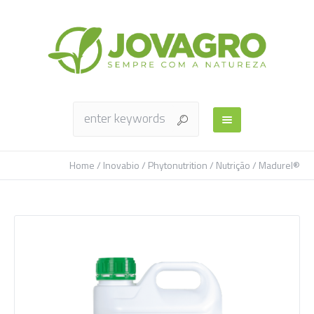
Home
/
Inovabio
/
Phytonutrition
/
Nutrição
/ Madurel®